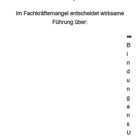
Im Fachkräftemangel entscheidet wirksame
Führung über:
➡️
B
i
n
d
u
n
g
a
n
s
U