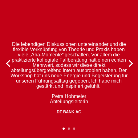
Die lebendigen Diskussionen untereinander und die
„Die Einführung der Workshopreihe „Führungskräfte
flexible Verknüpfung von Theorie und Praxis haben
führen Führungskräfte“ war und ist für mich ein echter
viele „Aha-Momente“ geschaffen. Vor allem die
Mehrwert. Bisher gab es kaum Möglichkeiten, sich mit
praktizierte kollegiale Fallberatung hatt einen echten
Kollegen/Innen bereichsübergreifend auszutauschen
Mehrwert, sodass wir diese direkt
und die kollegiale Fallberatung zu nutzen. Die
abteilungsübergreifend intern ausprobiert haben. Der
Verbindung von Theorie und Praxis ermöglicht mir die
Workshop hat uns neue Energie und Begeisterung für
regelmäßige Auseinandersetzung mit
unseren Führungsalltag gegeben. Ich habe mich
Themenstellungen, die uns aktuell fordern. Vielen
gestärkt und inspiriert gefühlt.
Dank für Deine Unterstützung, Gesa!“
Petra Hohmeier
Andreas Thonhauser
Abteilungsleiterin
Abteilungsleiter Kredit
DZ BANK AG
DZ BANK AG