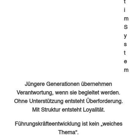
t
i
m
S
y
s
t
e
m
Jüngere Generationen übernehmen
Verantwortung, wenn sie begleitet werden.
Ohne Unterstützung entsteht Überforderung.
Mit Struktur entsteht Loyalität.
Führungskräfteentwicklung ist kein „weiches
Thema“.