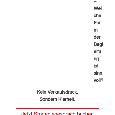
–
Wel
che
For
m
der
Begl
eitu
ng
ist
sinn
voll?
Kein Verkaufsdruck.
Sondern Klarheit.
Jetzt Strategiegespräch buchen