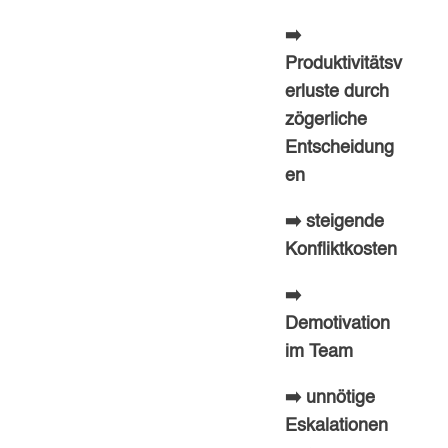
➡️
Produktivitätsv
erluste durch
zögerliche
Entscheidung
en
➡️ steigende
Konfliktkosten
➡️
Demotivation
im Team
➡️ unnötige
Eskalationen